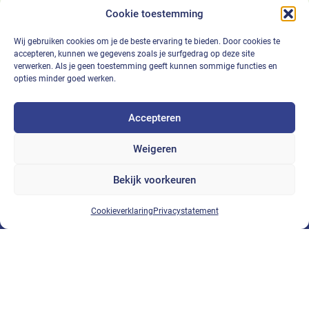
Cookie toestemming
Wij gebruiken cookies om je de beste ervaring te bieden. Door cookies te
accepteren, kunnen we gegevens zoals je surfgedrag op deze site
verwerken. Als je geen toestemming geeft kunnen sommige functies en
opties minder goed werken.
Accepteren
Expertises
Markten
Weigeren
Glasvezel
Netwerkeigenaren
Coax Netwerken
Industrie
Bekijk voorkeuren
Beheer en onderhoud
Onderwijs
Cookieverklaring
Privacystatement
Energietransitie
Zorg
Brandmeldinstallaties
Hotels en Recreatie
Camerabeveiliging
Engineering
WiFi